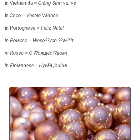
in Vietnamita =
Giáng Sinh vui vẻ
in Ceco =
Veselé Vánoce
in Portoghese
= Feliz Natal
in Polacco = Weso??ych ??wi??t
in Russo = С ??ождес??вом!
in Finlandese = Hyvää joulua