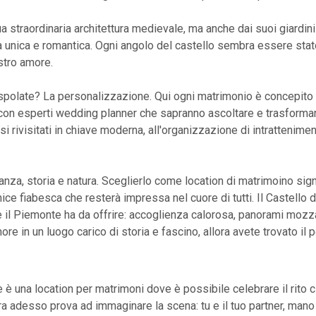
a straordinaria architettura medievale, ma anche dai suoi giardini 
 unica e romantica. Ogni angolo del castello sembra essere stato
stro amore.
spolate? La personalizzazione. Qui ogni matrimonio è concepito 
on esperti wedding planner che sapranno ascoltare e trasformare
i rivisitati in chiave moderna, all'organizzazione di intrattenim
anza, storia e natura. Sceglierlo come location di matrimoino signif
ice fiabesca che resterà impressa nel cuore di tutti. Il Castello
e il Piemonte ha da offrire: accoglienza calorosa, panorami mozz
re in un luogo carico di storia e fascino, allora avete trovato il 
 è una location per matrimoni dove è possibile celebrare il rito c
a adesso prova ad immaginare la scena: tu e il tuo partner, mano n