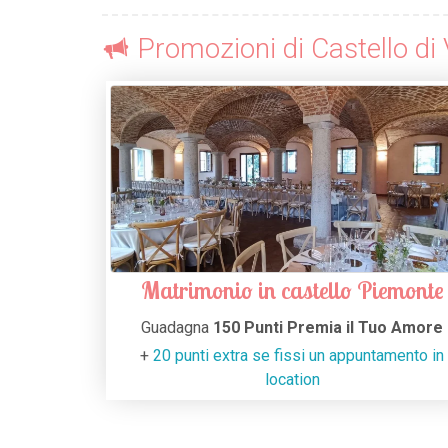
Promozioni di Castello di
Matrimonio in castello Piemonte
Guadagna
150 Punti Premia il Tuo Amore
+
20 punti extra se fissi un appuntamento in
location