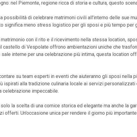
ogno: nel Piemonte, regione ricca di storia e cultura, questo scen
 la possibilità di celebrare matrimoni civili all'interno delle sue
esto significa meno stress logistico per gli sposi e più tempo pe
 matrimonio con il rito e il ricevimento nella stessa location, sp
l castello di Vespolate offrono ambientazioni uniche che trasfo
o di sale interne per una celebrazione più intima, questa location of
 contare su team esperti in eventi che aiuteranno gli sposi nella 
ispirati alla tradizione culinaria locale ai servizi personalizzat
na celebrazione impeccabile.
solo la scelta di una cornice storica ed elegante ma anche la gara
zi offerti. Un’occasione unica per rendere il giorno più important