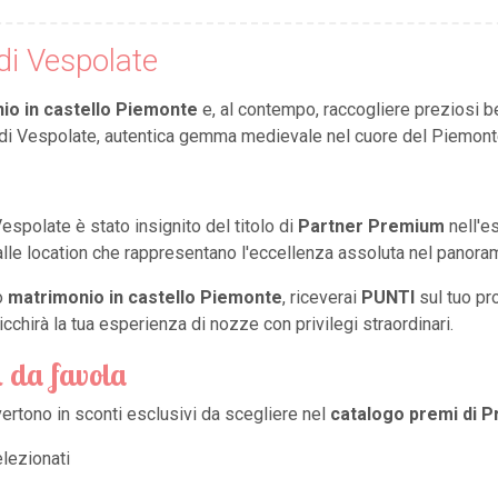
 di Vespolate
io in castello Piemonte
e, al contempo, raccogliere preziosi b
o di Vespolate, autentica gemma medievale nel cuore del Piemonte
espolate è stato insignito del titolo di
Partner Premium
nell'
alle location che rappresentano l'eccellenza assoluta nel panor
uo
matrimonio in castello Piemonte
, riceverai
PUNTI
sul tuo pr
cchirà la tua esperienza di nozze con privilegi straordinari.
i da favola
vertono in sconti esclusivi da scegliere nel
catalogo premi di P
elezionati