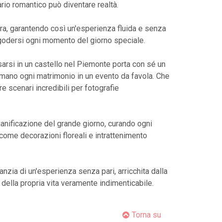
ario romantico può diventare realtà.
 mura, garantendo così un'esperienza fluida e senza
r godersi ogni momento del giorno speciale.
osarsi in un castello nel Piemonte porta con sé un
rmano ogni matrimonio in un evento da favola. Che
fre scenari incredibili per fotografie
pianificazione del grande giorno, curando ogni
i come decorazioni floreali e intrattenimento
nzia di un'esperienza senza pari, arricchita dalla
e della propria vita veramente indimenticabile.
Torna su