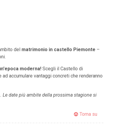
'ambito del
matrimonio in castello Piemonte
–
ni.
i un'epoca moderna!
Scegli il Castello di
che ad accumulare vantaggi concreti che renderanno
o. Le date più ambite della prossima stagione si
Torna su