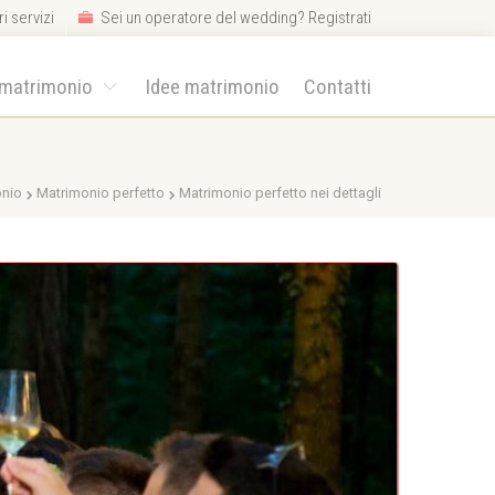
i servizi
Sei un operatore del wedding? Registrati
 matrimonio
Idee matrimonio
Contatti
onio
Matrimonio perfetto
Matrimonio perfetto nei dettagli