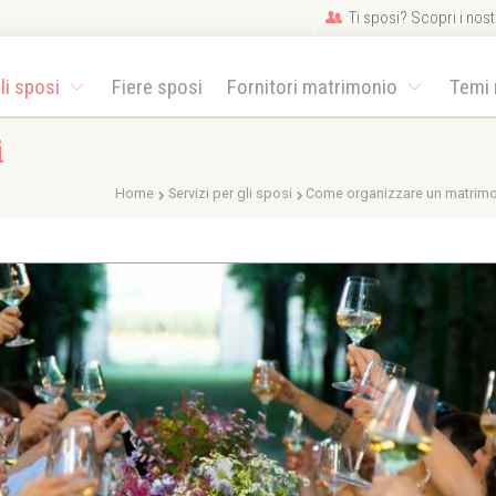
Ti sposi? Scopri i nostr
gli sposi
Fiere sposi
Fornitori matrimonio
Temi
i
Home
Servizi per gli sposi
Come organizzare un matrim