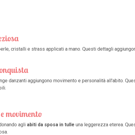
reziosa
 perle, cristalli e strass applicati a mano. Questi dettagli aggiu
conquista
nge danzanti aggiungono movimento e personalità all'abito. Quest
ili.
a e movimento
 donando agli
abiti da sposa in tulle
una leggerezza eterea. Quest
osa.