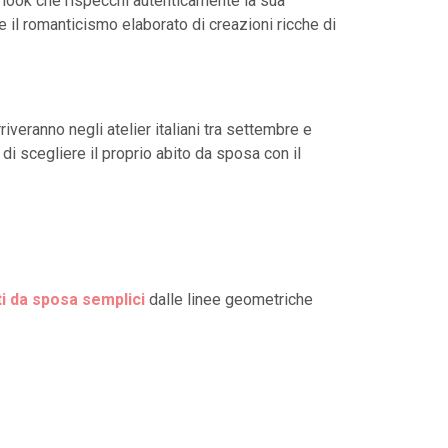
n look che rispecchi autenticamente la sua
 e il romanticismo elaborato di creazioni ricche di
veranno negli atelier italiani tra settembre e
i scegliere il proprio abito da sposa con il
ti da sposa semplici
dalle linee geometriche