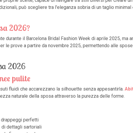
proprie scelte, capace di navigare tra stili diversi per creare u
dizionali, può scegliere tra l'eleganza sobria di un taglio minimal
osa 2026?
 durante il Barcelona Bridal Fashion Week di aprile 2025, ma arri
per le prove a partire da novembre 2025, permettendo alle spose d
posa 2026
nee pulite
suti fluidi che accarezzano la silhouette senza appesantirla.
Abi
llezza naturale della sposa attraverso la purezza delle forme.
 drappeggi perfetti
i dettagli sartoriali