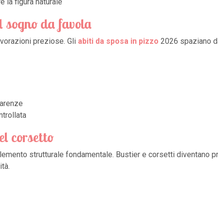
 la figura naturale
el sogno da favola
avorazioni preziose. Gli
abiti da sposa in pizzo
2026 spaziano da 
parenze
trollata
el corsetto
lemento strutturale fondamentale. Bustier e corsetti diventano pr
ità.