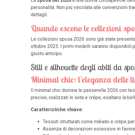
La
sposa del 2026
è una donna consapevole delle 
personalità. Non più vincolata alle convenzioni tra
dettagli.
Quando escono le collezioni sp
Le collezioni sposa 2026 sono già state presentate
ottobre 2025. I primi modelli saranno disponibili 
giusto anticipo.
Stili e silhouette degli abiti da s
Minimal chic: l'eleganza delle li
Il minimal chic domina le passerelle 2026 con tes
precise, realizzati in seta e crêpe, esaltano la be
Caratteristiche chiave:
Tessuti strutturati come mikado e crêpe per
Assenza di decorazioni eccessive in favore d