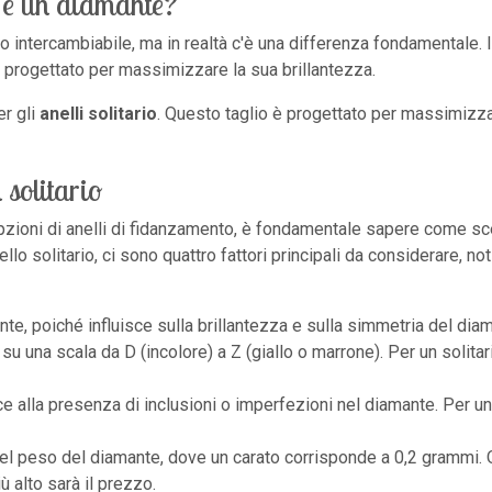
e e un diamante?
odo intercambiabile, ma in realtà c'è una differenza fondamentale. 
e, progettato per massimizzare la sua brillantezza.
er gli
anelli solitario
. Questo taglio è progettato per massimizzar
 solitario
 opzioni di anelli di fidanzamento, è fondamentale sapere come sce
lo solitario, ci sono quattro fattori principali da considerare, not
rtante, poiché influisce sulla brillantezza e sulla simmetria del dia
i su una scala da D (incolore) a Z (giallo o marrone). Per un solit
sce alla presenza di inclusioni o imperfezioni nel diamante. Per u
ra del peso del diamante, dove un carato corrisponde a 0,2 grammi.
ù alto sarà il prezzo.