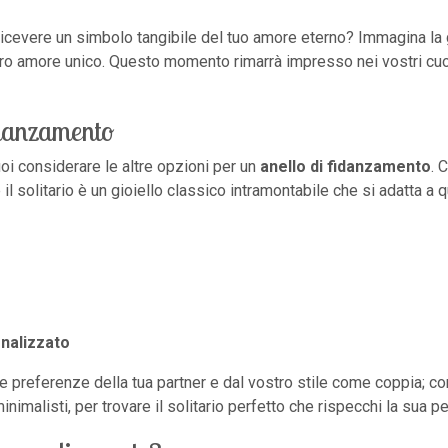
 ricevere un simbolo tangibile del tuo amore eterno? Immagina la g
ostro amore unico. Questo momento rimarrà impresso nei vostri cu
fidanzamento
uoi considerare le altre opzioni per un
anello di fidanzamento
. 
l solitario è un gioiello classico intramontabile che si adatta a qu
onalizzato
e preferenze della tua partner e dal vostro stile come coppia; con
imalisti, per trovare il solitario perfetto che rispecchi la sua pe