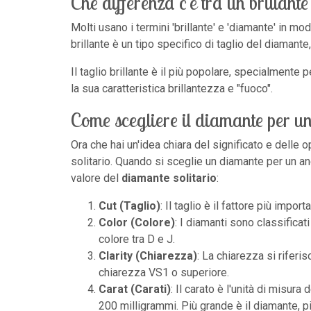
Che differenza c'è tra un brillant
Molti usano i termini 'brillante' e 'diamante' in m
brillante è un tipo specifico di taglio del diamant
Il taglio brillante è il più popolare, specialmente p
la sua caratteristica brillantezza e "fuoco".
Come scegliere il diamante per un
Ora che hai un'idea chiara del significato e delle
solitario. Quando si sceglie un diamante per un anel
valore del
diamante solitario
:
Cut (Taglio)
: Il taglio è il fattore più impo
Color (Colore)
: I diamanti sono classificat
colore tra D e J.
Clarity (Chiarezza)
: La chiarezza si riferi
chiarezza VS1 o superiore.
Carat (Carati)
: Il carato è l'unità di misu
200 milligrammi. Più grande è il diamante, pi