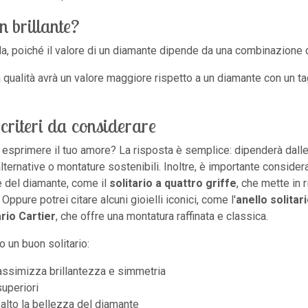
n brillante?
 poiché il valore di un diamante dipende da una combinazione di 
ta qualità avrà un valore maggiore rispetto a un diamante con un ta
 criteri da considerare
esprimere il tuo amore? La risposta è semplice: dipenderà dalle 
ernative o montature sostenibili. Inoltre, è importante considerare 
e del diamante, come il
solitario a quattro griffe
, che mette in r
Oppure potrei citare alcuni gioielli iconici, come l'
anello solitar
ario Cartier
, che offre una montatura raffinata e classica.
 un buon solitario:
assimizza brillantezza e simmetria
uperiori
salto la bellezza del diamante