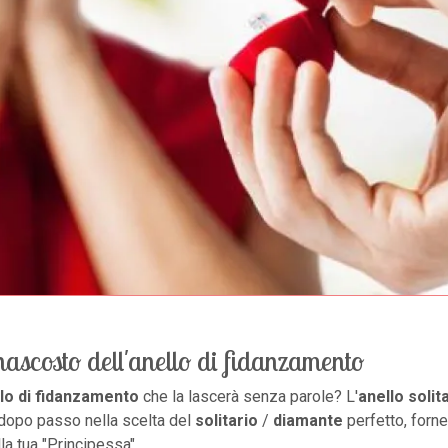
 nascosto dell'anello di fidanzamento
lo di fidanzamento
che la lascerà senza parole? L'
anello solit
 dopo passo nella scelta del
solitario
/
diamante
perfetto, forne
a tua "Principessa".