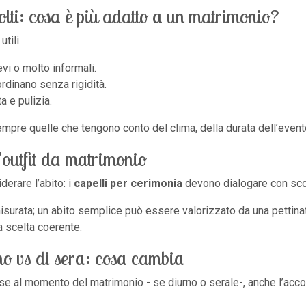
ccolti: cosa è più adatto a un matrimonio?
tili.
evi o molto informali.
ordinano senza rigidità.
a e pulizia.
mpre quelle che tengono conto del clima, della durata dell’evento 
’outfit da matrimonio
erare l’abito: i
capelli per cerimonia
devono dialogare con scoll
isurata; un abito semplice può essere valorizzato da una pettinatu
a scelta coerente.
o vs di sera: cosa cambia
e al momento del matrimonio - se diurno o serale-, anche l’accon