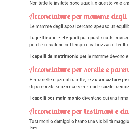
Non tutte le invitate sono uguali, e questo vale an
Acconciature per mamme degli s
Le mamme degli sposi cercano spesso un equilibrio
Le
pettinature eleganti
per questo ruolo privileg
perché resistono nel tempo e valorizzano il volto 
I
capelli da matrimonio
per le mamme devono essere
Acconciature per sorelle e parent
Per sorelle e parenti strette, le
acconciature pe
di personale senza eccedere: onde curate, semiracc
I
capelli per matrimonio
diventano qui una firma
Acconciature per testimoni e da
Testimoni e damigelle hanno una visibilità maggi
loro.