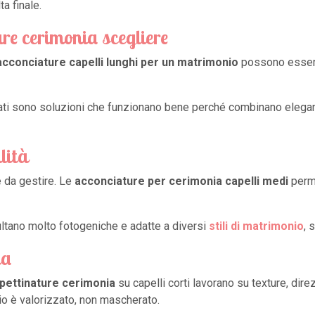
a finale.
ure cerimonia scegliere
acconciature capelli lunghi per un matrimonio
possono essere
nati sono soluzioni che funzionano bene perché combinano elegan
lità
e da gestire. Le
acconciature per cerimonia capelli medi
perme
ultano molto fotogeniche e adatte a diversi
stili di matrimonio
, 
ta
pettinature cerimonia
su capelli corti lavorano su texture, dire
io è valorizzato, non mascherato.