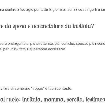
arà sentire a tuo agio per tutta la giornata, senza costringerti a si
re da sposa e acconciature da invitata?
re protagoniste: più strutturate, più iconiche, spesso più ricono
e, per un’invitata, risulterebbe eccessivo.
vitare di sembrare “troppo” o fuori contesto.
l ruolo: invitata, mamma, sorella, testimo