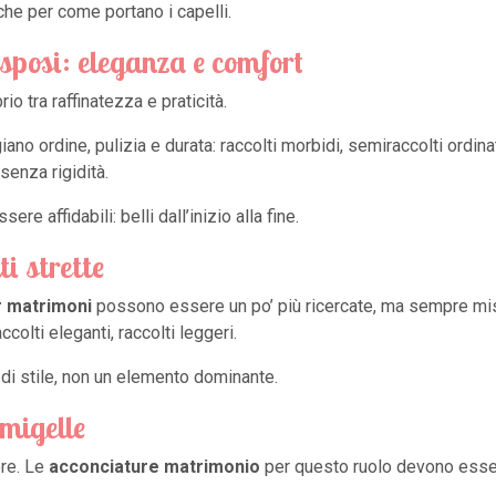
che per come portano i capelli.
posi: eleganza e comfort
 tra raffinatezza e praticità.
iano ordine, pulizia e durata: raccolti morbidi, semiraccolti ordi
senza rigidità.
 affidabili: belli dall’inizio alla fine.
i strette
r matrimoni
possono essere un po’ più ricercate, ma sempre misu
olti eleganti, raccolti leggeri.
 di stile, non un elemento dominante.
migelle
ore. Le
acconciature matrimonio
per questo ruolo devono esser