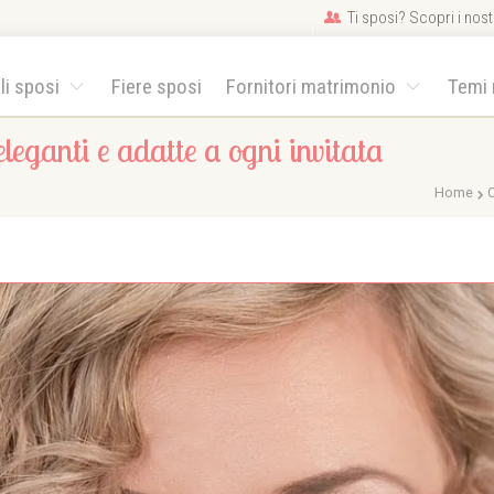
Ti sposi? Scopri i nostr
gli sposi
Fiere sposi
Fornitori matrimonio
Temi
leganti e adatte a ogni invitata
Home