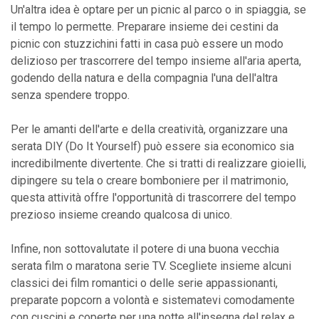
Un'altra idea è optare per un picnic al parco o in spiaggia, se
il tempo lo permette. Preparare insieme dei cestini da
picnic con stuzzichini fatti in casa può essere un modo
delizioso per trascorrere del tempo insieme all'aria aperta,
godendo della natura e della compagnia l'una dell'altra
senza spendere troppo.
Per le amanti dell'arte e della creatività, organizzare una
serata DIY (Do It Yourself) può essere sia economico sia
incredibilmente divertente. Che si tratti di realizzare gioielli,
dipingere su tela o creare bomboniere per il matrimonio,
questa attività offre l'opportunità di trascorrere del tempo
prezioso insieme creando qualcosa di unico.
Infine, non sottovalutate il potere di una buona vecchia
serata film o maratona serie TV. Scegliete insieme alcuni
classici dei film romantici o delle serie appassionanti,
preparate popcorn a volontà e sistematevi comodamente
con cuscini e coperte per una notte all'insegna del relax e