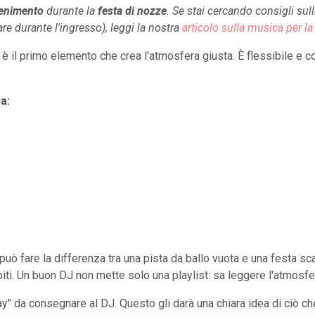
tenimento
durante la
festa di nozze
. Se stai cercando consigli sul
re durante l'ingresso), leggi la nostra
articolo sulla musica per 
è il primo elemento che crea l'atmosfera giusta. È flessibile e con
a:
ò fare la differenza tra una pista da ballo vuota e una festa sca
piti. Un buon DJ non mette solo una playlist: sa leggere l'atmosf
y" da consegnare al DJ. Questo gli darà una chiara idea di ciò che