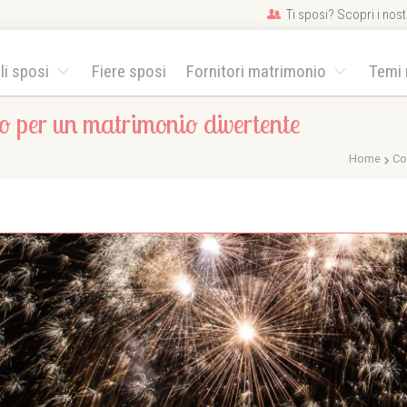
Ti sposi? Scopri i nostr
gli sposi
Fiere sposi
Fornitori matrimonio
Temi
o per un matrimonio divertente
Home
Co