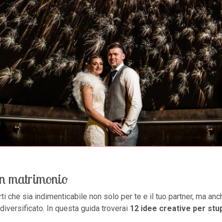
 un matrimonio
ti che sia indimenticabile non solo per te e il tuo partner, ma anche
iversificato. In questa guida troverai
12 idee creative per stupi