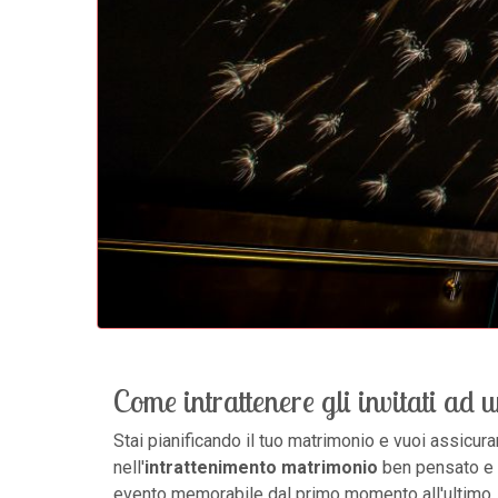
Come intrattenere gli invitati ad
Stai pianificando il tuo matrimonio e vuoi assicurar
nell'
intrattenimento matrimonio
ben pensato e d
evento memorabile dal primo momento all'ultimo.