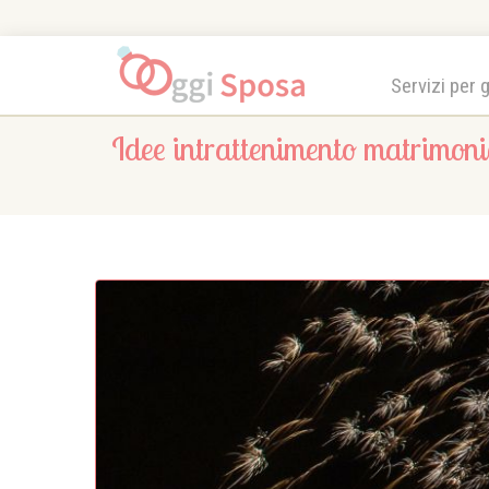
Servizi per 
Idee intrattenimento matrimoni