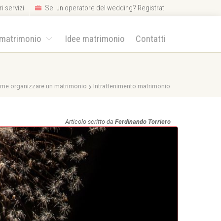
i servizi
Sei un operatore del wedding? Registrati
 matrimonio
Idee matrimonio
Contatti
me organizzare un matrimonio
Intrattenimento matrimonio
Articolo scritto da
Ferdinando Torriero