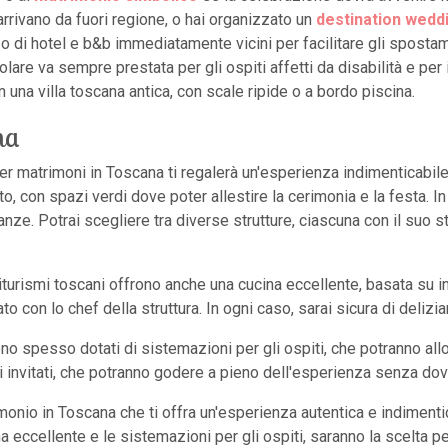
arrivano da fuori regione, o hai organizzato un
destination wedd
 di hotel e b&b immediatamente vicini per facilitare gli spostamen
olare va sempre prestata per gli ospiti affetti da disabilità e per
 una villa toscana antica, con scale ripide o a bordo piscina.
na
per matrimoni in Toscana ti regalerà un'esperienza indimenticabile
to, con spazi verdi dove poter allestire la cerimonia e la festa. In
danze. Potrai scegliere tra diverse strutture, ciascuna con il suo st
urismi toscani offrono anche una cucina eccellente, basata su ingr
 con lo chef della struttura. In ogni caso, sarai sicura di deliziare
ono spesso dotati di sistemazioni per gli ospiti, che potranno all
i invitati, che potranno godere a pieno dell'esperienza senza dov
nio in Toscana che ti offra un'esperienza autentica e indimentica
a eccellente e le sistemazioni per gli ospiti, saranno la scelta pe