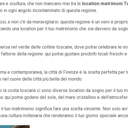
ura e scultura, che non mancano mai tra le
location matrimoni 
 in ogni angolo incontaminato di questa regione.
posi, e non c'è da meravigliarsi: questa regione è un vero e propr
cando una location per il tuo matrimonio che sia davvero da sogn
ersa nel verde delle colline toscane, dove potrai celebrare le no
fattorie della regione: qui potrai gustare prodotti locali freschi
na e contemporanea, la città di Firenze è la scelta perfetta per te
 nel cuore della città più bella del mondo.
la costa toscana ci sono diverse location da sogno per il tuo ma
a: qui potrai godere del sole, del mare cristallino e dell'atmosfera
l tuo matrimonio significa fare una scelta vincente. Non solo av
na cultura millenaria che renderanno il tuo giorno speciale ancor