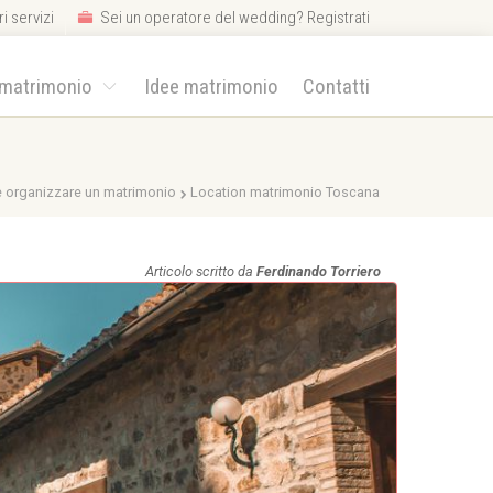
i servizi
Sei un operatore del wedding? Registrati
 matrimonio
Idee matrimonio
Contatti
 organizzare un matrimonio
Location matrimonio Toscana
Articolo scritto da
Ferdinando Torriero