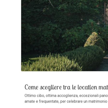
Come scegliere tra le location m
Ottimo cibo, ottima accoglienza, eccezionali panor
amate e frequentate, per celebrare un matrimonio i