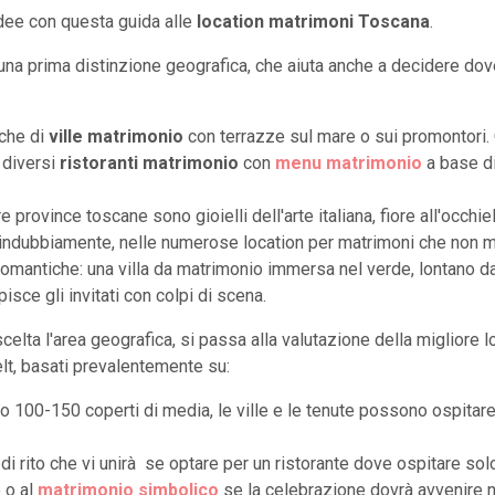
 idee con questa guida alle
location matrimoni Toscana
.
una prima distinzione geografica, che aiuta anche a decidere dov
cche di
ville matrimonio
con terrazze sul mare o sui promontori. 
a diversi
ristoranti matrimonio
con
menu matrimonio
a base di
e province toscane sono gioielli dell'arte italiana, fiore all'occhiell
e, indubbiamente, nelle numerose location per matrimoni che non m
romantiche: una villa da matrimonio immersa nel verde, lontano dai 
isce gli invitati con colpi di scena.
scelta l'area geografica, si passa alla valutazione della migliore l
celt, basati prevalentemente su:
ano 100-150 coperti di media, le ville e le tenute possono ospitar
ia di rito che vi unirà se optare per un ristorante dove ospitare sol
e o al
matrimonio simbolico
se la celebrazione dovrà avvenire n