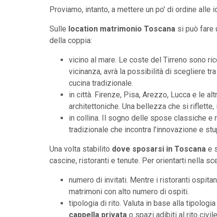
Proviamo, intanto, a mettere un po' di ordine alle
Sulle
location matrimonio Toscana
si può fare 
della coppia:
vicino al mare. Le coste del Tirreno sono ri
vicinanza, avrà la possibilità di scegliere tr
cucina tradizionale.
in città. Firenze, Pisa, Arezzo, Lucca e le altr
architettoniche. Una bellezza che si riflett
in collina. Il sogno delle spose classiche e 
tradizionale che incontra l'innovazione e stup
Una volta stabilito
dove sposarsi in Toscana
e 
cascine, ristoranti e tenute. Per orientarti nella s
numero di invitati. Mentre i ristoranti ospit
matrimoni con alto numero di ospiti.
tipologia di rito. Valuta in base alla tipolog
cappella privata
o spazi adibiti al rito civil