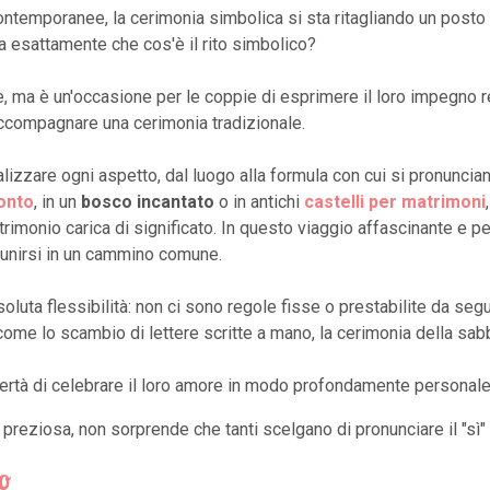
ntemporanee, la cerimonia simbolica si sta ritagliando un posto 
Ma esattamente che cos'è il rito simbolico?
 ma è un'occasione per le coppie di esprimere il loro impegno re
accompagnare una cerimonia tradizionale.
lizzare ogni aspetto, dal luogo alla formula con cui si pronuncia
onto
, in un
bosco incantato
o in antichi
castelli per matrimoni
monio carica di significato. In questo viaggio affascinante e pers
 unirsi in un cammino comune.
oluta flessibilità: non ci sono regole fisse o prestabilite da seg
 come lo scambio di lettere scritte a mano, la cerimonia della sabbi
ibertà di celebrare il loro amore in modo profondamente personale
 preziosa, non sorprende che tanti scelgano di pronunciare il "sì
o