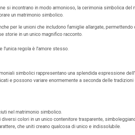
zione si incontrano in modo armonioso, la cerimonia simbolica de
lebrare un matrimonio simbolico.
he per le unioni che includono famiglie allargate, permettendo di 
e storie in un unico magnifico racconto.
e l'unica regola è l'amore stesso.
atrimoniali simbolici rappresentano una splendida espressione dell'
ificati e possono variare enormemente a seconda delle tradizioni 
ciuti nel matrimonio simbolico.
 diversi colori in un unico contenitore trasparente, simboleggiand
arattere, che uniti creano qualcosa di unico e indissolubile.