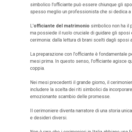
simbolico l'officiante può essere chiunque gli spo
spesso meglio un professionista che si dedica a 
L'
officiante del matrimonio
simbolico non ha il 
ma possiede il ruolo cruciale di guidare gli sposi e
cerimonia: dalla lettura di brani scelti dagli sposi
La preparazione con l'officiante è fondamentale per
mesi prima. In questo senso, l'officiante agisce q
coppia.
Nei mesi precedenti il grande giorno, il cerimonie
includere la scelta dei riti simbolici da incorporar
emozionante scambio delle promesse.
Il cerimoniere diventa narratore di una storia unic
e desideri diversi.
Non è raro che i cerimonieri in Italia abbiano una