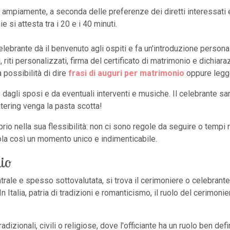
 ampiamente, a seconda delle preferenze dei diretti interessati 
si attesta tra i 20 e i 40 minuti.
 celebrante dà il benvenuto agli ospiti e fa un'introduzione persona
, riti personalizzati, firma del certificato di matrimonio e dichiar
 possibilità di dire
frasi di auguri per matrimonio
oppure legg
dagli sposi e da eventuali interventi e musiche. Il celebrante sar
atering venga la pasta scotta!
o nella sua flessibilità: non ci sono regole da seguire o tempi ri
la così un momento unico e indimenticabile.
nio
ale e spesso sottovalutata, si trova il cerimoniere o celebrante. È l
In Italia, patria di tradizioni e romanticismo, il ruolo del cerim
zionali, civili o religiose, dove l'officiante ha un ruolo ben def