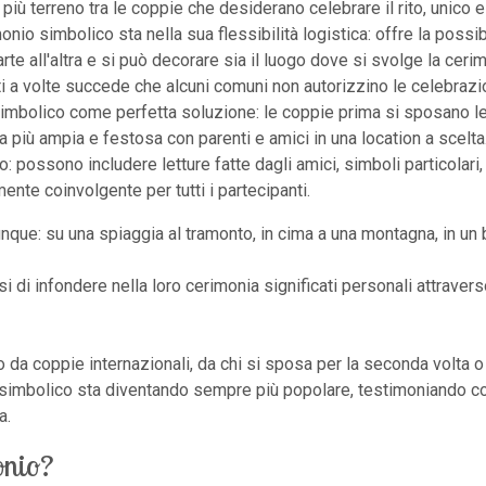
ù terreno tra le coppie che desiderano celebrare il rito, unico 
io simbolico sta nella sua flessibilità logistica: offre la possibi
arte all'altra e si può decorare sia il luogo dove si svolge la ce
ti a volte succede che alcuni comuni non autorizzino le celebrazion
nio simbolico come perfetta soluzione: le coppie prima si sposano
 più ampia e festosa con parenti e amici in una location a scelta.
: possono includere letture fatte dagli amici, simboli particolari
ente coinvolgente per tutti i partecipanti.
que: su una spiaggia al tramonto, in cima a una montagna, in un 
 di infondere nella loro cerimonia significati personali attraverso
o da coppie internazionali, da chi si sposa per la seconda volta o
ito simbolico sta diventando sempre più popolare, testimoniando 
a.
onio?