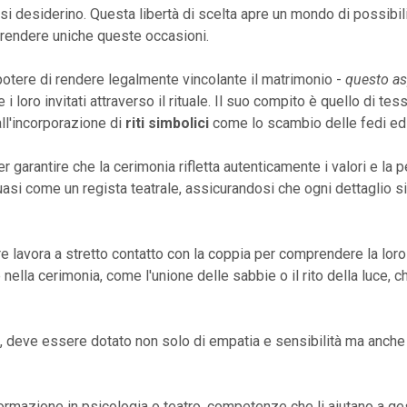
si desiderino. Questa libertà di scelta apre un mondo di possibili
rendere uniche queste occasioni.
potere di rendere legalmente vincolante il matrimonio -
questo as
 i loro invitati attraverso il rituale. Il suo compito è quello di t
 all'incorporazione di
riti simbolici
come lo scambio delle fedi ed u
 garantire che la cerimonia rifletta autenticamente i valori e la p
uasi come un regista teatrale, assicurandosi che ogni dettaglio s
re lavora a stretto contatto con la coppia per comprendere la loro
e nella cerimonia, come l'unione delle sabbie o il rito della luce,
a, deve essere dotato non solo di empatia e sensibilità ma anche di
 formazione in psicologia o teatro, competenze che li aiutano a g