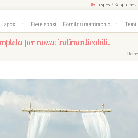
Ti sposi? Scopri i nostr
gli sposi
Fiere sposi
Fornitori matrimonio
Temi
pleta per nozze indimenticabili.
Hom