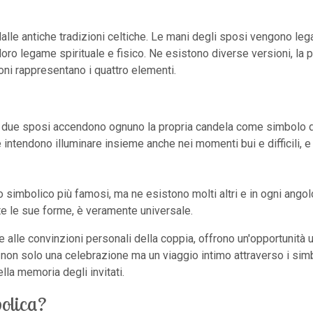
 dalle antiche tradizioni celtiche. Le mani degli sposi vengono le
ro legame spirituale e fisico. Ne esistono diverse versioni, la p
moni rappresentano i quattro elementi.
e i due sposi accendono ognuno la propria candela come simbolo di
intendono illuminare insieme anche nei momenti bui e difficili, e
 simbolico più famosi, ma ne esistono molti altri e in ogni angolo
utte le sue forme, è veramente universale.
i e alle convinzioni personali della coppia, offrono un'opportunità
non solo una celebrazione ma un viaggio intimo attraverso i sim
lla memoria degli invitati.
olica?