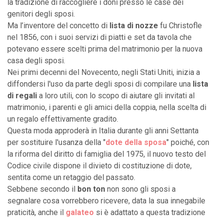
la tradizione di raccogliere i doni presso le case dei
genitori degli sposi.
Ma l’inventore del concetto di
lista di nozze
fu Christofle
nel 1856, con i suoi servizi di piatti e set da tavola che
potevano essere scelti prima del matrimonio per la nuova
casa degli sposi.
Nei primi decenni del Novecento, negli Stati Uniti, inizia a
diffondersi l'uso da parte degli sposi di compilare una
lista
di regali
a loro utili, con lo scopo di aiutare gli invitati al
matrimonio, i parenti e gli amici della coppia, nella scelta di
un regalo effettivamente gradito.
Questa moda approderà in Italia durante gli anni Settanta
per sostituire l'usanza della "
dote della sposa
" poiché, con
la riforma del diritto di famiglia del 1975, il nuovo testo del
Codice civile dispone il divieto di costituzione di dote,
sentita come un retaggio del passato.
Sebbene secondo il
bon ton
non sono gli sposi a
segnalare cosa vorrebbero ricevere, data la sua innegabile
praticità, anche il
galateo
si è adattato a questa tradizione