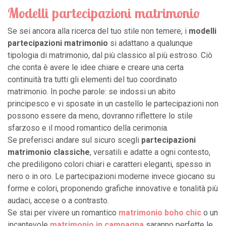
Modelli partecipazioni matrimonio
Se sei ancora alla ricerca del tuo stile non temere, i
modelli
partecipazioni matrimonio
si adattano a qualunque
tipologia di matrimonio, dal più classico al più estroso. Ciò
che conta è avere le idee chiare e creare una certa
continuità tra tutti gli elementi del tuo coordinato
matrimonio. In poche parole: se indossi un abito
principesco e vi sposate in un castello le partecipazioni non
possono essere da meno, dovranno riflettere lo stile
sfarzoso e il mood romantico della cerimonia.
Se preferisci andare sul sicuro scegli
partecipazioni
matrimonio classiche
, versatili e adatte a ogni contesto,
che prediligono colori chiari e caratteri eleganti, spesso in
nero o in oro. Le partecipazioni moderne invece giocano su
forme e colori, proponendo grafiche innovative e tonalità più
audaci, accese o a contrasto.
Se stai per vivere un romantico
matrimonio boho chic
o un
incantevole
matrimonio in campagna
saranno perfette le