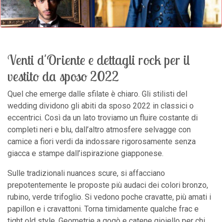
Venti d'Oriente e dettagli rock per il
vestito da sposo 2022
Quel che emerge dalle sfilate è chiaro. Gli stilisti del
wedding dividono gli abiti da sposo 2022 in classici o
eccentrici. Così da un lato troviamo un fluire costante di
completi neri e blu, dall’altro atmosfere selvagge con
camice a fiori verdi da indossare rigorosamente senza
giacca e stampe dall’ispirazione giapponese.
Sulle tradizionali nuances scure, si affacciano
prepotentemente le proposte più audaci dei colori bronzo,
rubino, verde trifoglio. Si vedono poche cravatte, più amati i
papillon e i cravattoni. Torna timidamente qualche frac e
tight old style. Geometrie a gogò e catene gioiello per chi