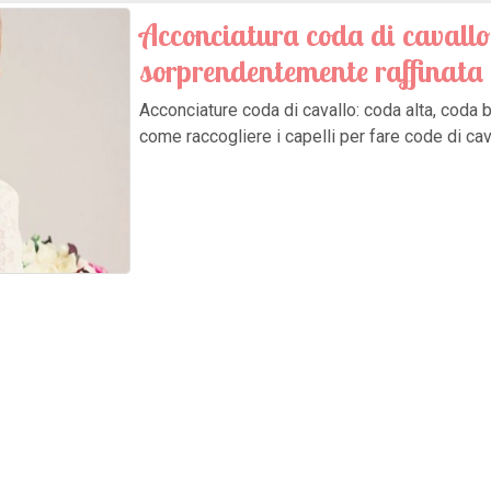
Acconciatura coda di cavallo
sorprendentemente raffinata
Acconciature coda di cavallo: coda alta, coda ba
come raccogliere i capelli per fare code di cava